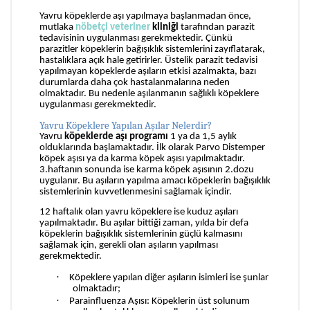
Yavru köpeklerde aşı yapılmaya başlanmadan önce,
mutlaka
nöbetçi
veteriner
kliniği
tarafından parazit
tedavisinin uygulanması gerekmektedir. Çünkü
parazitler köpeklerin bağışıklık sistemlerini zayıflatarak,
hastalıklara açık hale getirirler. Üstelik parazit tedavisi
yapılmayan köpeklerde aşıların etkisi azalmakta, bazı
durumlarda daha çok hastalanmalarına neden
olmaktadır. Bu nedenle aşılanmanın sağlıklı köpeklere
uygulanması gerekmektedir.
Yavru Köpeklere Yapılan Aşılar Nelerdir?
Yavru
köpeklerde aşı programı
1 ya da 1,5 aylık
olduklarında başlamaktadır. İlk olarak Parvo Distemper
köpek aşısı ya da karma köpek aşısı yapılmaktadır.
3.haftanın sonunda ise karma köpek aşısının 2.dozu
uygulanır. Bu aşıların yapılma amacı köpeklerin bağışıklık
sistemlerinin kuvvetlenmesini sağlamak içindir.
12 haftalık olan yavru köpeklere ise kuduz aşıları
yapılmaktadır. Bu aşılar bittiği zaman, yılda bir defa
köpeklerin bağışıklık sistemlerinin güçlü kalmasını
sağlamak için, gerekli olan aşıların yapılması
gerekmektedir.
·
Köpeklere yapılan diğer aşıların isimleri ise şunlar
olmaktadır;
·
Parainfluenza Aşısı: Köpeklerin üst solunum