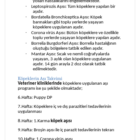
yolları hastalıklarını engellemektedir.
·
Leptospirozis Aşısı: Tüm köpeklere yapılan bir
aşıdır.
·
Bordatella Bronchiceptica Aşısı: Köpek
barınakları gibi toplu yerlerde yaşayan
köpeklere uygulanan aşıdır.
·
Corona virüs Aşısı: Bütün köpeklere ve özellikle
toplu yerlerde yaşayan köpeklere yapılan aşıdır.
·
Borrelia Burgdorferi Aşısı: Borrelia hastalığının
oluştuğu bölgelere tatbik edilen aşıdır.
·
Mantar Aşısı: Sıcak ve nemli coğrafyalarda
yaşayan, 3 aylık olan köpeklere uygulanan
aşıdır. 14 gün arayla 2 doz olarak tatbik
edilmektedir.
Köpeklerin Aşı Takvimi
Veteriner kliniklerinde
köpeklere uygulanan aşı
programı ise şu şekilde olmaktadır;
6.Hafta: Puppy DP
7.Hafta: Köpeklere iç ve dış parazitleri tedavilerinin
uygulanması
8.Hafta: 1.Karma
köpek aşısı
9.Hafta: Broşin aşısı ile iç parazit tedavilerinin tekrarı
10.Hafta: 1.Corona virüs aşısı