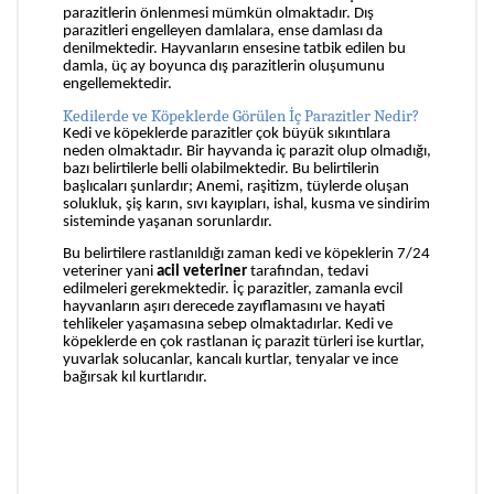
parazitlerin önlenmesi mümkün olmaktadır. Dış
parazitleri engelleyen damlalara, ense damlası da
denilmektedir. Hayvanların ensesine tatbik edilen bu
damla, üç ay boyunca dış parazitlerin oluşumunu
engellemektedir.
Kedilerde ve Köpeklerde Görülen İç Parazitler Nedir?
Kedi ve köpeklerde parazitler çok büyük sıkıntılara
neden olmaktadır. Bir hayvanda iç parazit olup olmadığı,
bazı belirtilerle belli olabilmektedir. Bu belirtilerin
başlıcaları şunlardır; Anemi, raşitizm, tüylerde oluşan
solukluk, şiş karın, sıvı kayıpları, ishal, kusma ve sindirim
sisteminde yaşanan sorunlardır.
Bu belirtilere rastlanıldığı zaman kedi ve köpeklerin 7/24
veteriner yani
acil veteriner
tarafından, tedavi
edilmeleri gerekmektedir. İç parazitler, zamanla evcil
hayvanların aşırı derecede zayıflamasını ve hayati
tehlikeler yaşamasına sebep olmaktadırlar. Kedi ve
köpeklerde en çok rastlanan iç parazit türleri ise kurtlar,
yuvarlak solucanlar, kancalı kurtlar, tenyalar ve ince
bağırsak kıl kurtlarıdır.