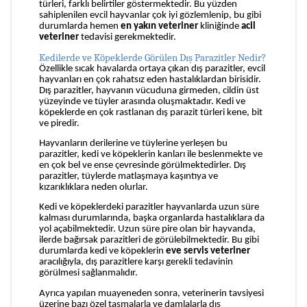
türleri, farklı belirtiler göstermektedir. Bu yüzden
sahiplenilen evcil hayvanlar çok iyi gözlemlenip, bu gibi
durumlarda hemen
en yakın veteriner
kliniğinde
acil
veteriner
tedavisi gerekmektedir.
Kedilerde ve Köpeklerde Görülen Dış Parazitler Nedir?
Özellikle sıcak havalarda ortaya çıkan dış parazitler, evcil
hayvanları en çok rahatsız eden hastalıklardan birisidir.
Dış parazitler, hayvanın vücuduna girmeden, cildin üst
yüzeyinde ve tüyler arasında oluşmaktadır. Kedi ve
köpeklerde en çok rastlanan dış parazit türleri kene, bit
ve piredir.
Hayvanların derilerine ve tüylerine yerleşen bu
parazitler, kedi ve köpeklerin kanları ile beslenmekte ve
en çok bel ve ense çevresinde görülmektedirler. Dış
parazitler, tüylerde matlaşmaya kaşıntıya ve
kızarıklıklara neden olurlar.
Kedi ve köpeklerdeki parazitler hayvanlarda uzun süre
kalması durumlarında, başka organlarda hastalıklara da
yol açabilmektedir. Uzun süre pire olan bir hayvanda,
ilerde bağırsak parazitleri de görülebilmektedir. Bu gibi
durumlarda kedi ve köpeklerin
eve servis veteriner
aracılığıyla, dış parazitlere karşı gerekli tedavinin
görülmesi sağlanmalıdır.
Ayrıca yapılan muayeneden sonra, veterinerin tavsiyesi
üzerine bazı özel tasmalarla ve damlalarla dış